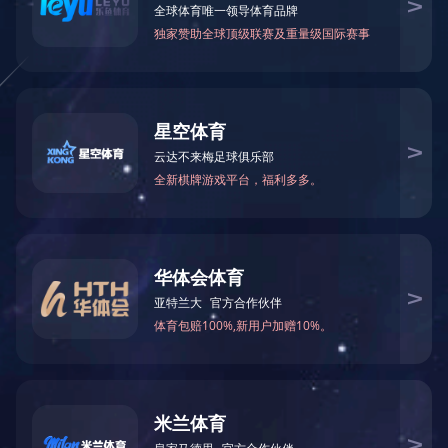
蓝城小镇时代揭开序幕
“加快新型城镇化建设，加快美丽乡村建设”，党的十八大明确提出了“新型城镇化
蓝城小镇的历史，最早可以追溯到2003年杭州桃花源等大盘的建设，之后2006
正式明确“小镇之蓝”战略性产品；到2015年杭州桃李春风的火爆市场、2016
如今，蓝城正规划一张张新的战略蓝图。屋舍俨然，良田美池，怡然自乐……“宜