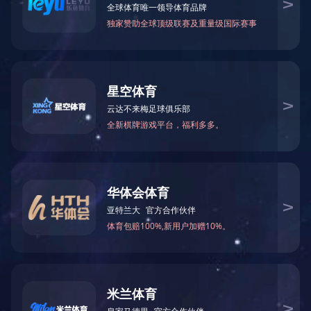
蓝城系列酒店以打造一个家、会所、酒店三位一体的高品质人居配套服务为理
团的合作不断深化，包括万豪、喜达屋、希尔顿、四季、洲际、卡尔森、舒丽舍、K
千岛湖喜来登度假酒店