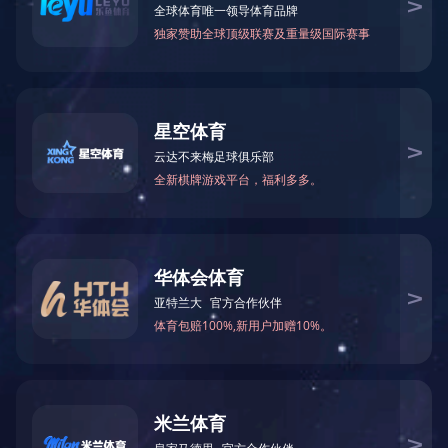
杭州保障性住
发布时间：2014-12
2014年12月22日,杭州市保障性住房建设管理办公室会议在杭州华辰国
果。
乐竟平台对于保障房的研究细致入微，例如在居住方面，乐竟平台调查研究了安
米尺寸设计的卧室就略显局促。”宋燕表示在蓝城二代保障房建设上将会提高卧
截至2014年11月30日，乐竟平台已经承建政府代建项目110个，总建筑
目”杭州杭氧安置房项目等多个品质项目。
上一篇：
绿城乌镇雅园380组客户抢300套房源
下一篇：
中国老年住区大会举行 蓝城乌镇雅园开启养老产业新篇章