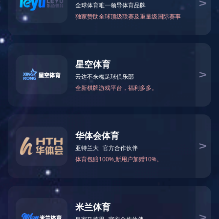
蓝城荣
发布时间：2019-01
2019年1月14日，由杭州文广集团举办的杭州·2018“城市推动力”
的房产电视栏目《房产零距离》组成的评委会层层筛选和评定，
蓝城凭借卓越的