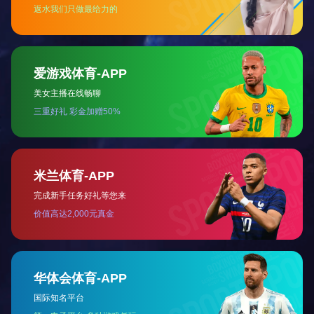
党的十九大报告指出：中国特色社会主义进入新时代，我国社会主要矛盾已
应该以社会责任为己任，提升城市的人居品质。
作为“美好生活综合服务商”，乐竟平台一直坚持在开发理念、规划设计、