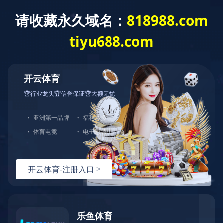
首 页
走进蓝城
新闻资讯
业务模式
蓝城新闻
媒体聚焦
蓝城视频
蓝城新闻