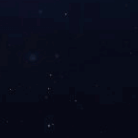
镇葛衙庄安置房，从小镇到政府代建，从产品力的提升到服务运营的升级……蓝城
上一篇：
乐竟平台荣获“2019中国房地产城镇化运营引领企业”称号
下一篇：
宋卫平获“时代人物·亲历者”奖
©2014-2024 乐竟平台 版权所有 COPYRIGHT BLUETOWN PROPERTY CONSTRUCT
浙公网安备 33010602002474号
, 浙IC
乐竞官网登录入口
|
新利·体育(中国)官方网站
|
米兰（中国）体育·官方网站
|
开云官