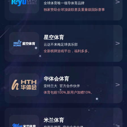
邮政联系方式：
杭州市西湖区转塘街道龙乌茶镇30号蓝城
（来信请寄）
行政 收
电话：0571-89977888
邮编：310024
客户姓名：
联系电话：
留言内容：