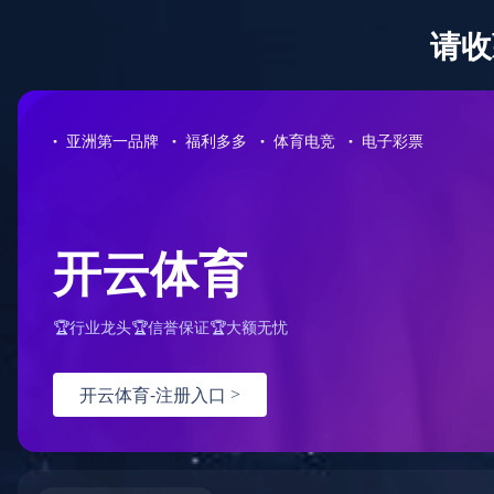
首 页
走进蓝城
新闻
蓝城新闻
媒体聚焦
蓝城新闻