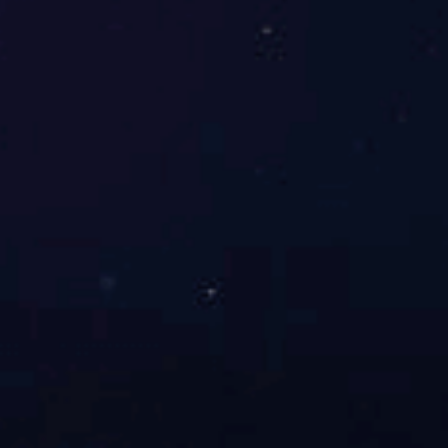
老同志们体验养老设施
设施设备和各种适老化设计进行详细了解，乌镇雅园白墙黛瓦、极富诗情画意的新民
生活方式，也让老同志们兴趣浓厚，意犹未尽。