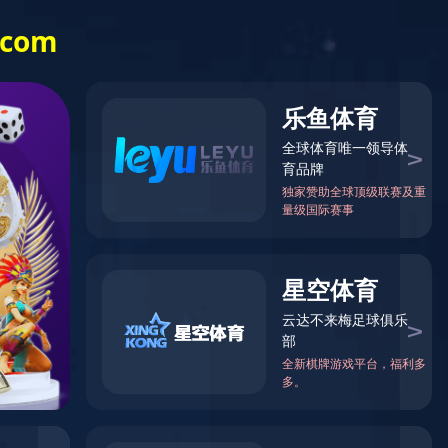
蓝城恒汇
邮件
OA平台
采购
乐竟（中国）一站式
服务平台
您的位置：
首页
>
新闻资讯
>
蓝城新闻