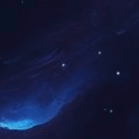
当绿城集团执行总经理、乐竟平台执行总裁傅