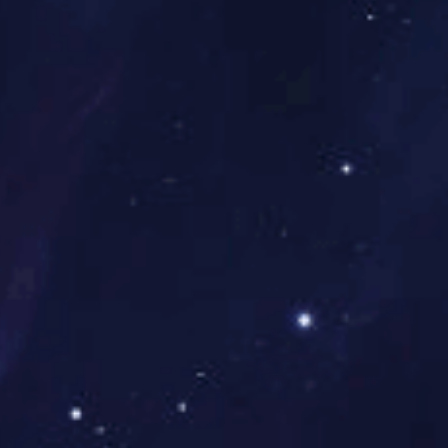
老同志们欢声笑语