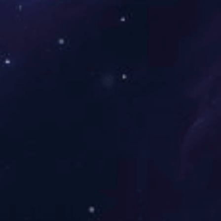
来过乌镇雅园的参观者都会对这里的养老设施