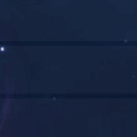
“我们这些老人想要的，乌镇雅园都有了！”
——浙江省老同志盛赞绿（蓝）城颐养事业
发布时间：2015-09-10
新闻出处：文宣中心
字体：
大
中
小