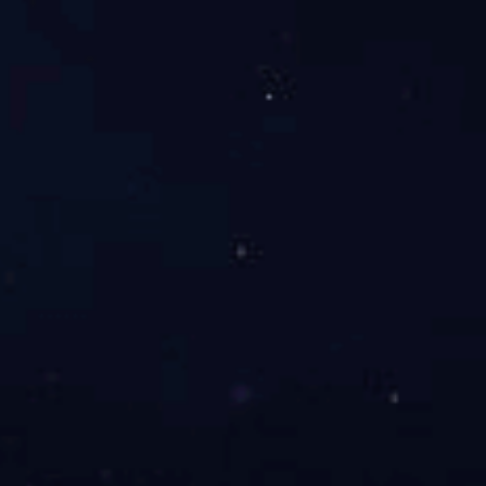
国风建筑，搭配江南园林式造景手法，美不胜收，