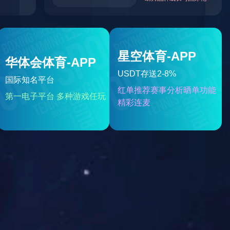
一夫等33位老同志莅临乌镇雅园，对绿（蓝）城颐