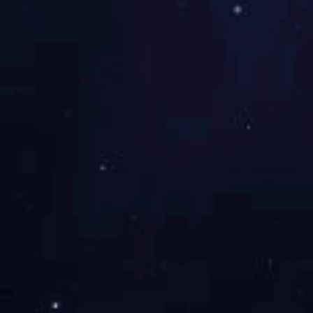
在参观考察过程中，他们着重对乌镇雅园养老
还有颐乐学院独具特色的活动内容，惬意又自由的