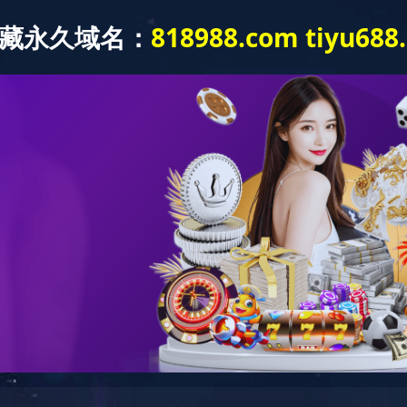
蓝城农业
蓝城颐养
蓝熙健康
资讯
业务模式
理想小镇
产品品类
招标
蓝城视频