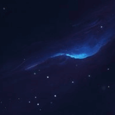
会议由中房协名誉副会长朱中一、中房协副会
乐竟平台执行总裁傅林江分别致辞。
中房协会长刘志峰对中国养老趋势做了详细剖
长对未来养老产业的发展详细阐述了三点认识：
一、养老地产要推行积极养老模式
我们在研究和设计项目时，如果较多地考虑如
用积极养老的模式取代消极养老。什么叫积极养老
宋卫平所倡导的学院式养老模式就是一个积极
文化与中国传统书院文化，首创了学院式养老模式
二、适老化是小区建设和主要的改造方向
未来，小区建设一定要把适老化作为一个重要内
建造适老化社区，不然难以满足老龄社会的需要。
是对老年大学活动中心、康体中心等产品进行改造
三、智能化居所在老年住区中大有可为
全球经济进入了互联互通时代，大数据、智能
开展定位入住、自动监测、卧床监测、老人行为智