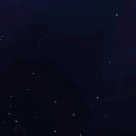
产业化居所，运用绿色低碳技术、节能环保技术和
11月26日下午，参会代表还集体参观了乌
乌镇雅园作为蓝城首创、中国首个“学院式养
乌镇雅园交付和老年大会的召开标志着中国养老生
上一篇：
蓝城代建金华项目举行开工奠基仪式
下一篇：
乐竟平台举办档案管理系统上线培训