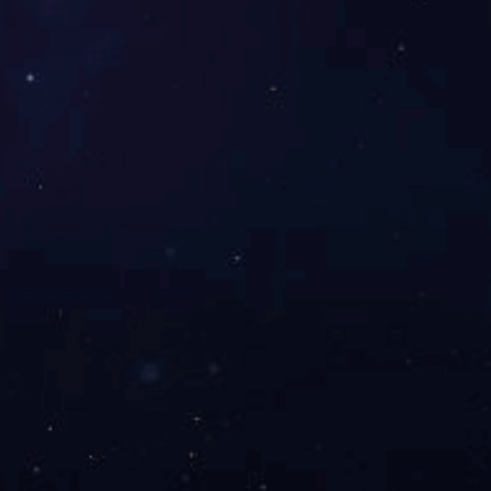
信息化技术。
镇雅园项目，与会代表对乌镇雅园的学院式养老模式表示高度赞赏。
老”示范项目，已经迈出了非常坚实的一步，正如宋董所说：“要以我们的想象力、创造
活的新启航！