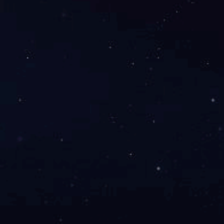
力、实践力为中国老年人创造美好的世界。”今天，
乐竟平台文宣中心 郑琢琦
返回